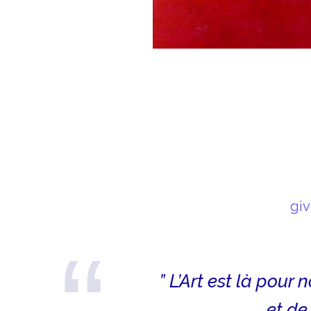
giv
” L’Art est là pou
et de