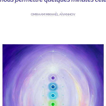
OMRAAM MIKHAËL AÏVANHOV