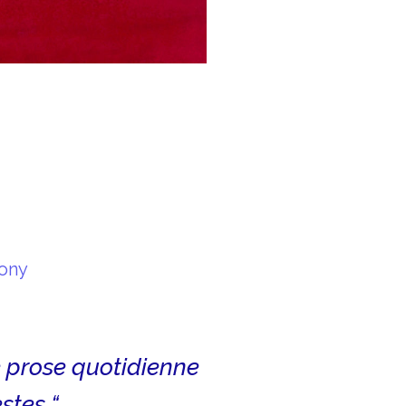
mony
e prose quotidienne
stes “